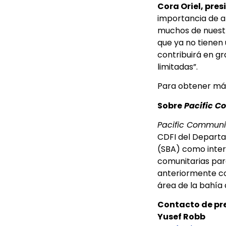
Cora Oriel, pre
importancia de a
muchos de nuestr
que ya no tienen 
contribuirá en g
limitadas”.
Para obtener más 
Sobre
Pacific C
Pacific Communi
CDFI del Departa
(SBA) como inter
comunitarias para
anteriormente 
área de la bahía
Contacto de pr
Yusef Robb