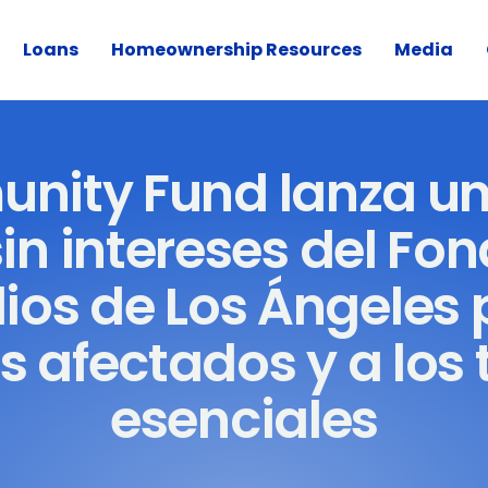
Loans
Homeownership Resources
Media
unity Fund lanza u
in intereses del Fo
ios de Los Ángeles
es afectados y a los
esenciales