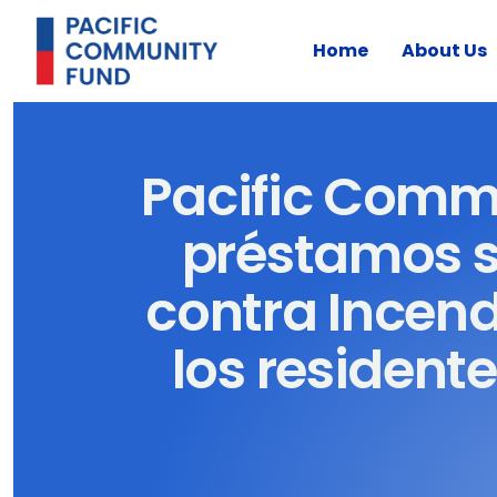
Home
About Us
Pacific Comm
préstamos s
contra Incend
los resident