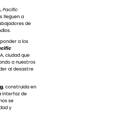
s,
Pacific
 lleguen a
abajadores de
dios.
ponder a los
cific
A, ciudad que
rando a nuestros
der al desastre
ng
, construida en
 interfaz de
mos se
idad y