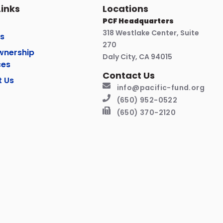
Links
Locations
PCF Headquarters
318 Westlake Center, Suite
s
270
nership
Daly City, CA 94015
ces
Contact Us
t Us
info@pacific-fund.org
(650) 952-0522
(650) 370-2120