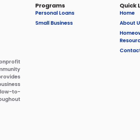
Programs
Quick 
Personal Loans
Home
Small Business
About U
Homeow
Resour
Contac
nprofit
ommunity
provides
business
low-to-
ughout