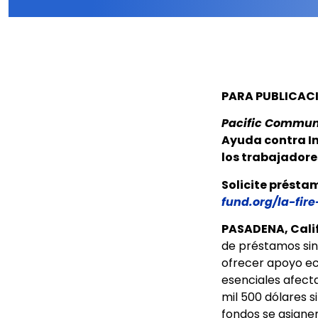
PARA PUBLICAC
Pacific Commun
Ayuda contra In
los trabajadore
Solicite présta
fund.org/la-fire
PASADENA, Calif.
de préstamos sin
ofrecer apoyo ec
esenciales afecta
mil 500 dólares s
fondos se asigne