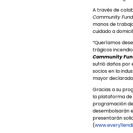
A través de cola
Community Fun
manos de trabaja
cuidado a domicil
“Queríamos deses
trágicos incendio
Community Fun
sufrió daños por
socios en la indu
mayor declarado a
Gracias a su pro
la plataforma de i
programación de a
desembolsarán en 
presentarán solic
(
www.every1lend