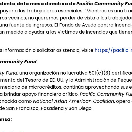
sidenta de la mesa directiva de
Pacific Community Fu
poyar a los trabajadores esenciales: “Mientras es una tr
os vecinos, no queremos perder de vista a los trabajado
una fuente de ingresos. El Fondo de Ayuda contra Incendi
ran medida a ayudar a las víctimas de incendios que tien
información o solicitar asistencia, visite
https://pacific-
ommunity Fund
ty Fund
, una organización no lucrativa 501(c)(3) certific
mento del Tesoro de EE. UU. y la Administración de Peq
mediario de microcréditos, continúa aprovechando sus 
 brindar apoyo financiero crítico.
Pacific Community F
conocida como
National Asian American Coalition
, opera 
 de San Francisco, Pasadena y San Diego.
ensa: