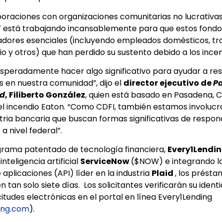
boraciones con organizaciones comunitarias no lucrativa
d
está trabajando incansablemente para que estos fondos
dores esenciales (incluyendo empleados domésticos, tr
io y otros) que han perdido su sustento debido a los incen
peradamente hacer algo significativo para ayudar a res
s en nuestra comunidad”, dijo el
director ejecutivo de
Pa
d
, Filiberto González
, quien está basado en Pasadena, C
 el incendio Eaton. “Como CDFI, también estamos involuc
stria bancaria que buscan formas significativas de respon
 nivel federal”.
grama patentado de tecnología financiera,
Every1Lendi
nteligencia artificial
ServiceNow
($NOW) e integrando la
plicaciones (API) líder en la industria
Plaid
, los présta
tan solo siete días. Los solicitantes verificarán su ident
itudes electrónicas en el portal en línea Every1Lending
ing.com
).