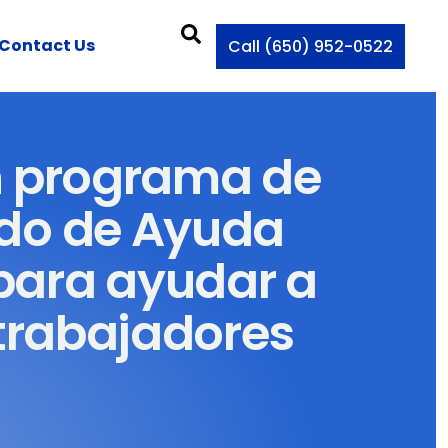
Contact Us
Call (650) 952-0522
n programa de
ndo de Ayuda
 para ayudar a
 trabajadores