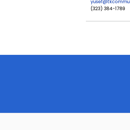
yusef@tkcommun
(323) 384-1789