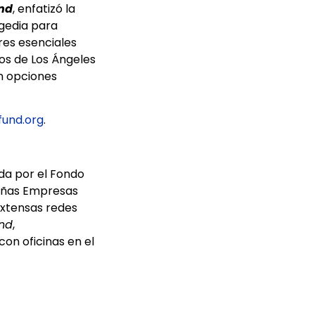
nd
, enfatizó la
agedia para
res esenciales
os de Los Ángeles
en opciones
fund.org
.
ada por el Fondo
ueñas Empresas
extensas redes
und
,
con oficinas en el